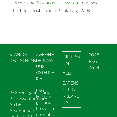
>>> visit our
Scalarvis test system
to view a
short demonstration of Scalarvis@WEB
STANDORT
ZWEIGNIE
2026
IMPRESS
DEUTSCHLAND
DERLASS
PSG
UM
UNG
GmbH
ÖSTERRE
AGB
ICH
DATENS
CHUTZE
PSG
PSG Fertigungs- und
RKLÄRU
Fertigun
Prozessautomations
gs- und
NG
GmbH
Prozessa
Gewerbepark
utomatio
Lindach D11