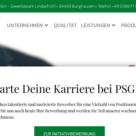
H - Gewerbepark Lindach D11 • 84489 Burghausen • Telefon +49 (0)8677 
UNTERNEHMEN
QUALITÄT
LEISTUNGEN
PROD
arte Deine Karriere bei PSG
hen talentierte und motivierte Bewerber für eine Vielzahl von Positionen
Sie uns noch heute Ihre Bewerbung und werden Sie Teil unseres wachs
ehmens.
ZUR INITIATIVBEWERBUNG