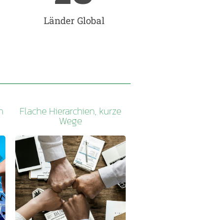
Länder Global
n
Flache Hierarchien, kurze
Wege
Bedeutet mehr
Eigeninitiative und
Entscheidungs-
möglichkeit