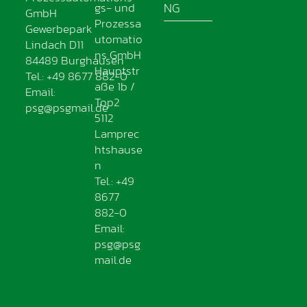
gs- und
NG
GmbH
Prozessa
Gewerbepark
utomatio
Lindach D11
ns GmbH
84489 Burghausen
Hauptstr
Tel.: +49 8677 882-0
aße 1b /
Email:
Top2
psg@psgmail.de
5112
Lamprec
htshause
n
Tel.: +49
8677
882-0
Email:
psg@psg
mail.de