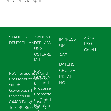
erstellen. Viel Spaß!
STANDORT
ZWEIGNIE
2026
IMPRESS
DEUTSCHLAND
DERLASS
PSG
UM
UNG
GmbH
ÖSTERRE
AGB
ICH
DATENS
CHUTZE
PSG
PSG Fertigungs- und
RKLÄRU
Fertigun
Prozessautomations
gs- und
NG
GmbH
Prozessa
Gewerbepark
utomatio
Lindach D11
ns GmbH
84489 Burghausen
Hauptstr
Tel.: +49 8677 882-0